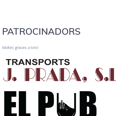
PATROCINADORS
Moltes gràcies a tots!