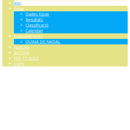
Inici
Equip
Dades Equip
Resultats
Classificació
Calendari
Esdeveniments
QUINA DE NADAL
Notícies
BOTIGA
FES-TE SOCI!
Carro