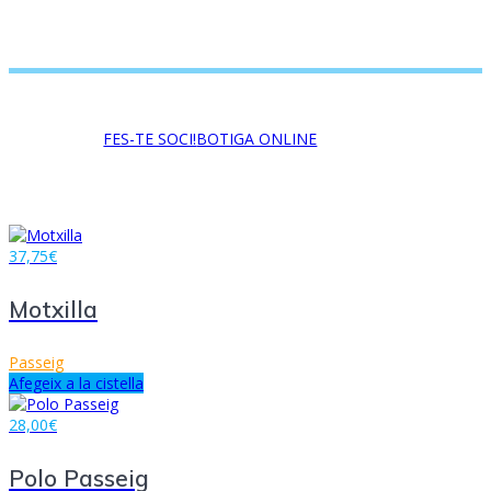
FES-TE SOCI!
BOTIGA ONLINE
37,75
€
Motxilla
Passeig
Afegeix a la cistella
28,00
€
Polo Passeig