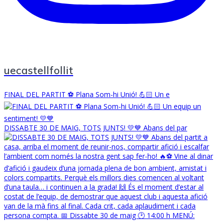
uecastellfollit
FINAL DEL PARTIT ⚽️ Plana Som-hi Unió! 💪🏻 Un e
DISSABTE 30 DE MAIG, TOTS JUNTS! 💛💙 Abans del par